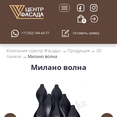
0
Войти
+7 (702) 744-43-77
Оставить заявку
Компания «Центр Фасада»
→
Продукция
→
3D
панели
→
Милано волна
Милано волна