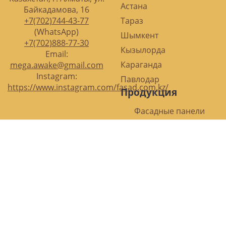
Астана
Байкадамова, 16
+7(702)744-43-77
Тараз
(WhatsApp)
Шымкент
+7(702)888-77-30
Кызылорда
Email:
Караганда
mega.awake@gmail.com
Instagram:
Павлодар
https://www.instagram.com/fasad.com.kz/
Продукция
Фасадные панели
3D панели
Фасадные термопанели
Фасадная краска
Аксессуары
Полезное
О нас
Статьи
Доставка
Отзывы
Фото Наших работ