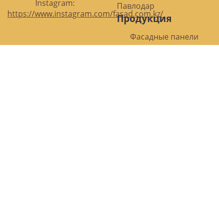
Instagram:
Павлодар
https://www.instagram.com/fasad.com.kz/
Продукция
Фасадные панели
3D панели
Фасадные термопанели
Фасадная краска
Аксессуары
Полезное
О нас
Статьи
Доставка
Отзывы
Фото Наших работ
Политика возврата
товара и возврата
средств
График работы
Контакты