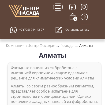
0
Войти
+7 (702) 744-43-77
Оставить заявку
Компания «Центр Фасада»
→
Города
→
Алматы
Алматы
Фасадные панели из фибробетона с
имитацией кирпичной кладки: идеальное
решение для климатических условий Алматы
Алматы, со своим разнообразным климатом,
представляет особое испытание для
строительства и облицовки зданий. Однако
появление фасадных панелей из фибробетона,