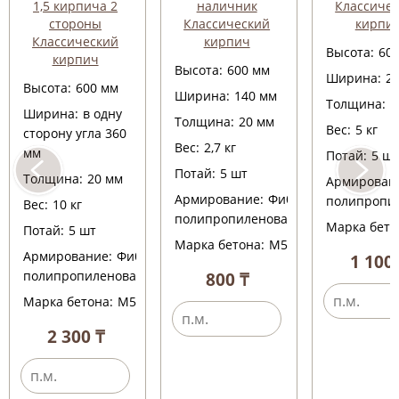
1,5 кирпича 2
наличник
Классиче
стороны
Классический
кирпи
Классический
кирпич
Высота:
60
кирпич
Высота:
600
мм
Ширина:
2
Высота:
600
мм
Ширина:
140
мм
Толщина:
2
Ширина:
в одну
Толщина:
20
мм
Вес:
5
кг
сторону угла 360
Вес:
2,7
кг
мм
Потай:
5
ш
Потай:
5
шт
Толщина:
20
мм
Армирован
Армирование:
Фибра
полипропи
Вес:
10
кг
полипропиленовая
Марка бето
Потай:
5
шт
Марка бетона:
М500
Армирование:
Фибра
1 100 
полипропиленовая
800 ₸
Марка бетона:
М500
2 300 ₸