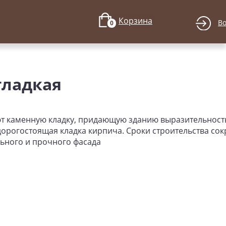
Корзина
В
0
гладкая
 каменную кладку, придающую зданию выразительност
орогостоящая кладка кирпича. Сроки строительства со
ьного и прочного фасада