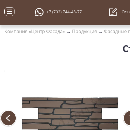
+7 (702) 744-43-77
Оста
Компания «Центр Фасада»
→
Продукция
→
Фасадные 
С